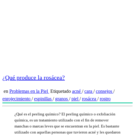
¿Qué produce la rosácea?
en
Problemas en la Piel
Etiquetado
acné
/
cara
/
consejos
/
enrojecimiento
/
espinillas
/
granos
/
piel
/
rosácea
/
rostro
¿Qué es el peeling químico? El peeling químico o exfoliación
química, es un tratamiento utilizado con el fin de remover
manchas o marcas leves que se encuentran en la piel. Es bastante
utilizado con aquellas personas que tuvieron acné y les quedaron