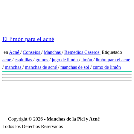
El limón para el acné
en
Acné
/
Consejos
/
Manchas
/
Remedios Caseros
Etiquetado
acné
/
espinillas
/
granos
/
jugo de limón
/
limón
/
limón para el acné
/
manchas
/
manchas de acné
/
manchas de sol
/
zumo de limón
··· Copyright © 2026 -
Manchas de la Piel y Acné
···
Todos los Derechos Reservados