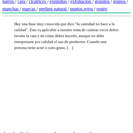
barros
/
cara
/
cicatrices
/
espinillas
/
exfoliación
/
granitos
/
granos
/
manchas
/
marcas
/
peeling natural
/
puntos rojos
/
rostro
Hay una frase muy conocida que dice “la cantidad no hace a la
calidad”. Esto es aplicable a nuestro tema de cuántas veces debes
lavarte la cara y de cómo debes hacerlo, aunque no debe
interpretarse por calidad el uso de productos. Cuando una
persona tiene acné o cutis graso, […]