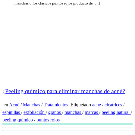
manchas o los clásicos puntos rojos producto de […]
¿Peeling químico para eliminar manchas de acné?
en
Acné
/
Manchas
/
Tratamientos
Etiquetado
acné
/
cicatrices
/
espinillas
/
exfoliación
/
granos
/
manchas
/
marcas
/
peeling natural
/
peeling químico
/
puntos rojos