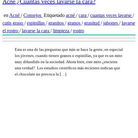
Acné ¿Cuántas veces lavarse la cara?
en
Acné
/
Consejos
Etiquetado
acné
/
cara
/
cuantas veces lavarse
/
cutis graso
/
espinillas
/
granitos
/
granos
/
grasitud
/
jabones
/
lavarse
el rostro
/
lavarse la cara
/
limpieza
/
rostro
Esta es una de las preguntas que más se hace la gente, en especial
los jóvenes, cuando tienen granos o espinillas, ya que es un mito
muy difundido en la sociedad. Ahora bien, este mito ¿encierra
una verdad?. Los estudios científicos más recientes indican que
el chocolate no provoca la […]